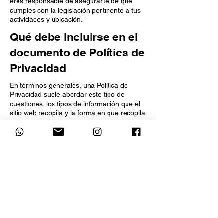
eres responsable de asegurarte de que
cumples con la legislación pertinente a tus
actividades y ubicación.
Qué debe incluirse en el
documento de Política de
Privacidad
En términos generales, una Política de
Privacidad suele abordar este tipo de
cuestiones: los tipos de información que el
sitio web recopila y la forma en que recopila
los datos, una explicación sobre por qué el
sitio web recopila este tipo de información,
cuáles son las prácticas del sitio web para
compartir la información con terceros, las
formas en que tus visitantes y clientes
pueden ejercer sus derechos de acuerdo
con la legislación de privacidad pertinente,
las prácticas específicas relacionadas con la
recopilación de datos de menores y mucho
más.