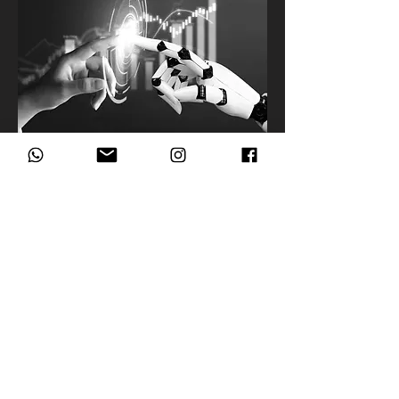
Para nadie es un secreto que la
incorporación de las nuevas tecnologías y
de la I.A al mundo, es un hecho
contundente y el mercadeo y la publicidad
no son la excepción.
La utilización de la tecnología de